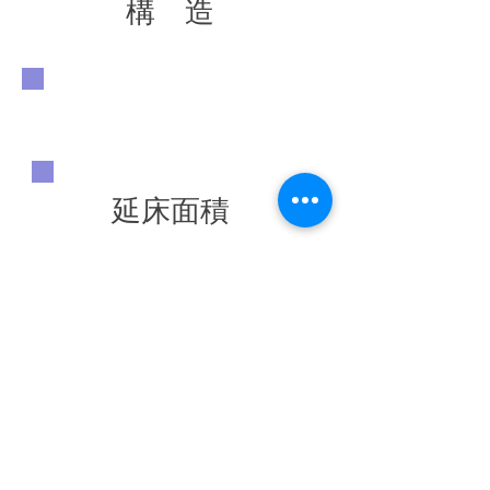
構 造
延床面積
竣工年
◀ 前の施工実績へ