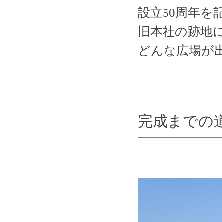
​設立50周年
旧本社の跡地
どんな広場が
​完成までの