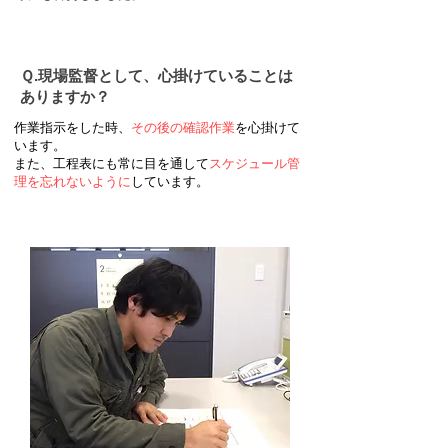
​Ｑ.現場監督として、心掛けていることは
ありますか？
作業指示をした時、
その後の確認作業
を心掛けて
います。
​また、工程表にも常に目を通して
スケジュール管
理を忘れないように
しています。