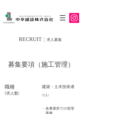
おもいやりあるものづくりを あなたと
RECRUIT
│
求人募集
募集要項（施工管理）
​職種
​建築・土木技術者
​(
求人数)
(5人)
・各事業所での管理
業務