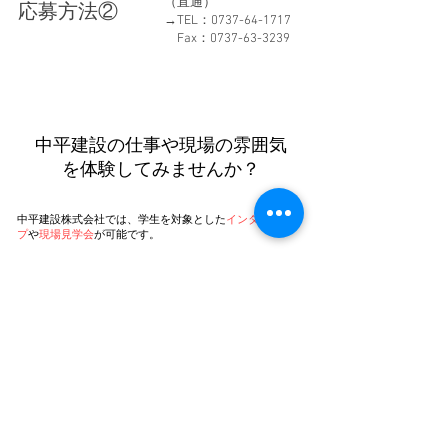
（直通）
​応募方法②
→TEL：0737-64-1717
Fax：0737-63-3239
​中平建設の仕事や現場の雰囲気
を体験してみませんか？
中平建設株式会社では、学生を対象とした
インターンシッ
プ
や
現場見学会
が可能です。
​建設土木業界への理解や興味を深めていただける機会にな
れば幸いです。
インターンシップ詳細
​ 現場監督 仕事の様子