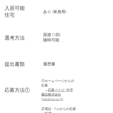
入居可能
あり (単身用)
住宅
面接 (1回)
選考方法
随時可能
提出書類
履歴書
①ホームページからの
応募
​応募方法①
→
応募ページ | 中平
建設株式会社
(nakahira.co.jp)
②電話・Faxからの応募