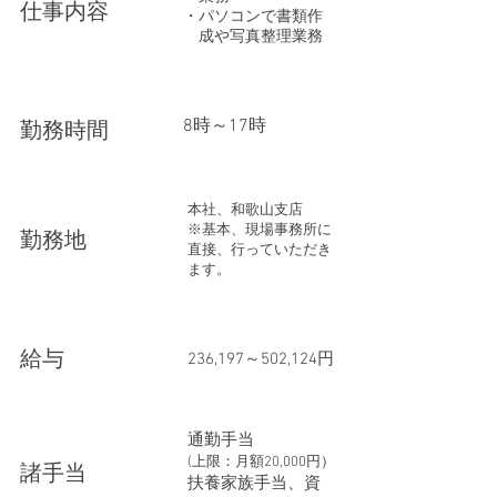
​仕事内容
・パソコンで書類作
​ 成や写真整理業務
​8時～17時
勤務時間
本社、和歌山支店
​※基本、現場事務所に
勤務地
直接、行っていただき
ます。
​給与
236,197～502,124円
通勤手当
(上限：月額20,000円）
​諸手当
扶養家族手当、資