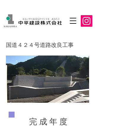
おもいやりあるものづくりを あなたと
国道４２４号道路改良工事
完 成 年 度