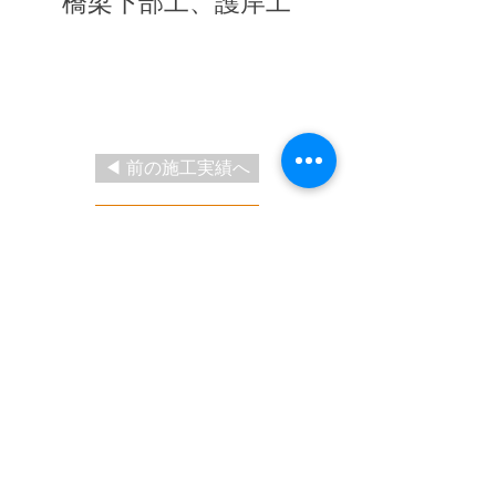
橋梁下部工、護岸工
◀ 前の施工実績へ
施工実績一覧に戻る
次の施工実績へ ▶
​トップ
会社情報
施工実績