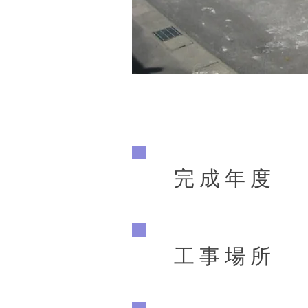
完 成 年 度
工 事 場 所