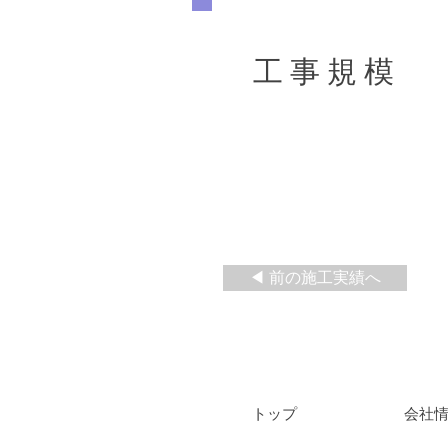
工 事 規 模
◀ 前の施工実績へ
​トップ
会社