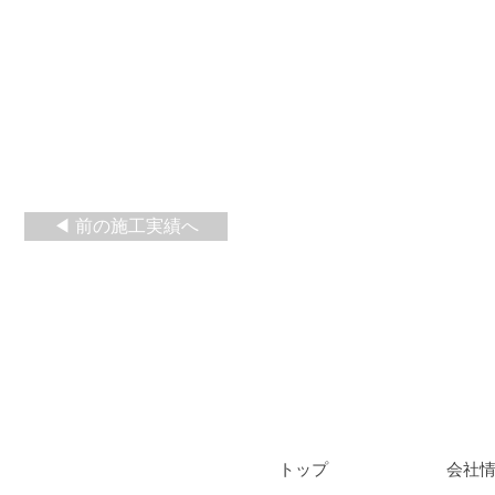
◀ 前の施工実績へ
​トップ
会社