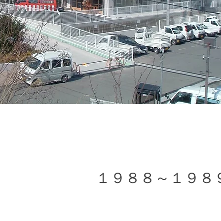
１９８８～１９８