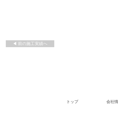
◀ 前の施工実績へ
​トップ
会社