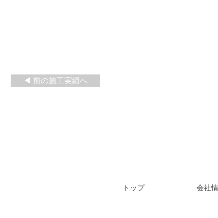
◀ 前の施工実績へ
​トップ
会社