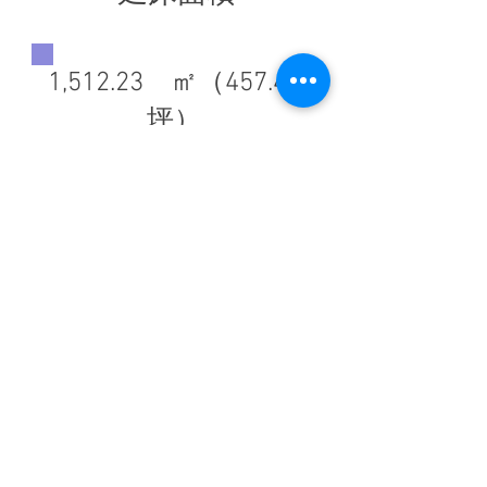
1,512.23 ㎡（457.44
坪）
◀ 前の施工実績へ
施工実績一覧に戻る
次の施工実績へ ▶
​トップ