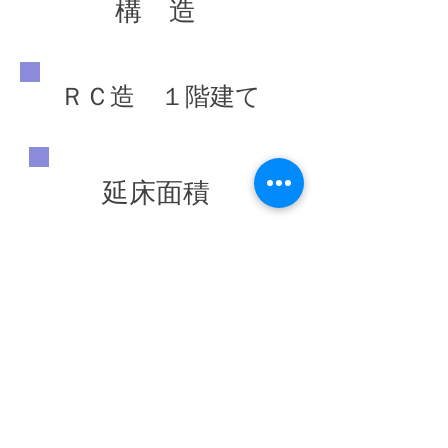
構 造
ＲＣ造 １階建て
延床面積
1,261,80 ㎡
竣工年
◀ 前の施工実績へ