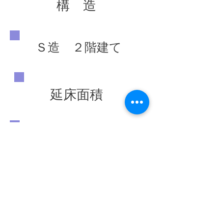
構 造
Ｓ造 ２階建て
延床面積
3,504.49 ㎡
（1,060.10坪）
竣工年