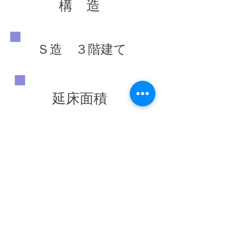
構 造
Ｓ造 ３階建て
延床面積
997.80 ㎥
竣工年
◀ 前の施工実績へ