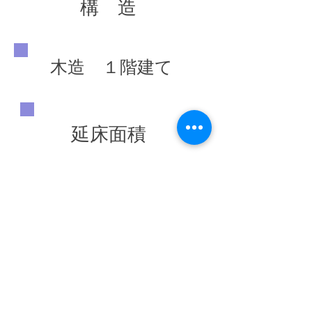
構 造
木造 １階建て
延床面積
399.84 ㎡
竣工年
◀ 前の施工実績へ