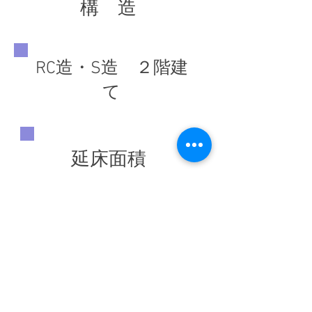
構 造
RC造・S造 ２階建
て
延床面積
2,294.51 ㎡
竣工年