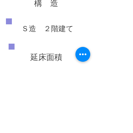
構 造
Ｓ造 ２階建て
延床面積
1,625.69 ㎡
竣工年
◀ 前の施工実績へ