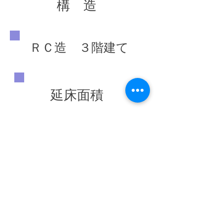
構 造
ＲＣ造 ３階建て
延床面積
7,546.31 ㎡
竣工年
◀ 前の施工実績へ