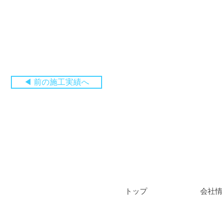
◀ 前の施工実績へ
​トップ
会社