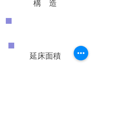
構 造
延床面積
竣工年
◀ 前の施工実績へ