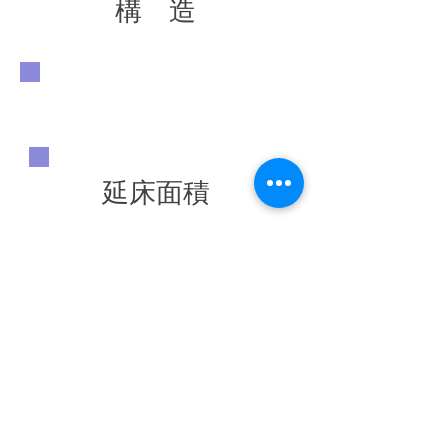
構 造
延床面積
竣工年
◀ 前の施工実績へ