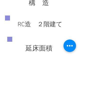
構 造
RC造 ２階建て
延床面積
1396.99 ㎡
竣工年
◀ 前の施工実績へ