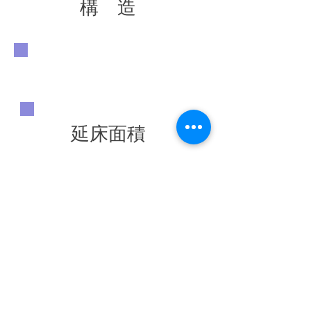
構 造
延床面積
竣工年
◀ 前の施工実績へ