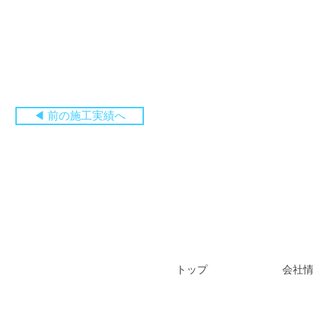
◀ 前の施工実績へ
​トップ
会社