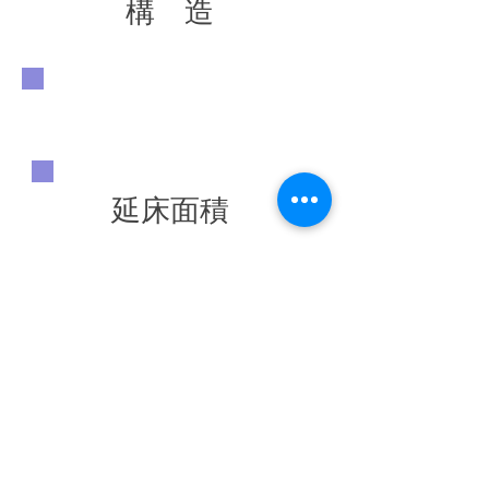
構 造
延床面積
竣工年
◀ 前の施工実績へ