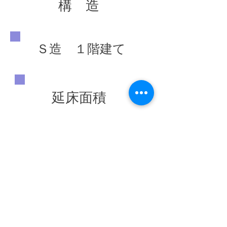
構 造
Ｓ造 １階建て
延床面積
72.28 ㎡
竣工年
◀ 前の施工実績へ