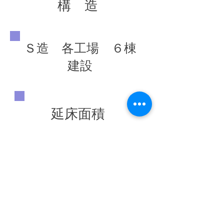
構 造
Ｓ造 各工場 ６棟
建設
延床面積
竣工年