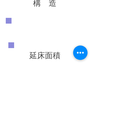
構 造
延床面積
竣工年
◀ 前の施工実績へ