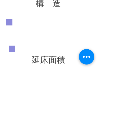
構 造
延床面積
513.60 ㎡
竣工年
◀ 前の施工実績へ