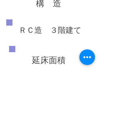
構 造
ＲＣ造 ３階建て
延床面積
1,386.51 ㎡
竣工年
◀ 前の施工実績へ