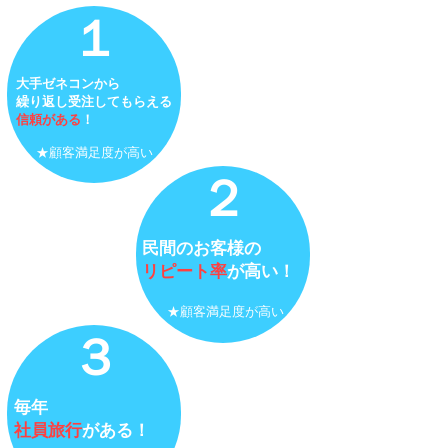
​１
大手ゼネコンから
繰り返し受注してもらえる
信頼がある
！
​★顧客満足度が高い
​２
民間のお客様の
リピート率
が高い！
​★顧客満足度が高い
３
毎年
社員旅行
がある！