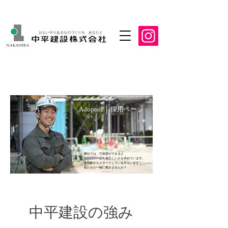
おもいやりあるものづくりを あなたと
Adopted │ 採用ページ
弊社では、①挨拶ができる人
②礼儀正しい人を求めています。
未経験からスタートしている方もいます！
​私たちと一緒に働きませんか？
​中平建設の強み