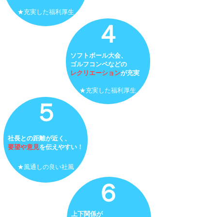
​★充実した福利厚生
​４
ソフトボール大会、
ゴルフコンペなどの
レクリエーション
が充実
​★充実した福利厚生
​５
社長との距離が近く、
​要望や意見
を
伝えやすい！
​★風通しの良い社風
​６
上下関係が