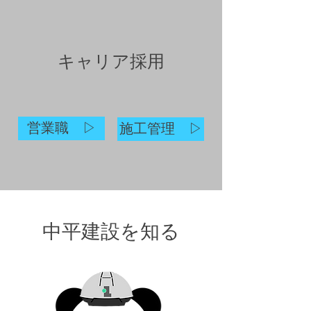
キャリア採用
営業職 ▷
施工管理 ▷
​中平建設を知る