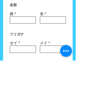
名前
姓
名
フリガナ
セイ
メイ
​生年月日
​年
​月
​日
​年齢